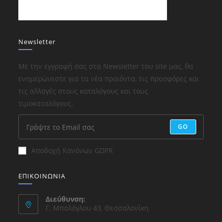
Newsletter
Με την εγγραφή σας στα Newsletter του site μας, θα
ενημερώνεστε για τα νέα προϊόντα, τις προσφόρες και
τις αλλαγές στους καταλόγους και τους
τιμοκαταλόγους.
GO
Αποδοχή Κανόνων GDPR
ΕΠΙΚΟΙΝΩΝΙΑ
Διεύθυνση:
Γ. Μπαλόγλου 43, Θεσσαλονίκη